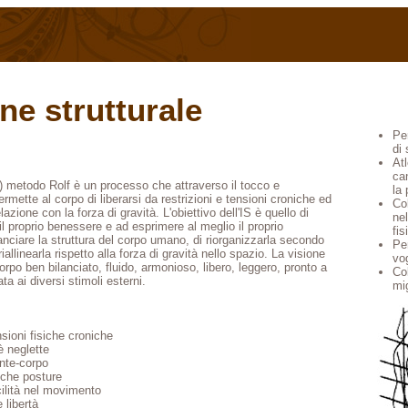
ne strutturale
Pe
di 
Atl
can
e) metodo Rolf è un processo che attraverso il tocco e
la
mette al corpo di liberarsi da restrizioni e tensioni croniche ed
Co
lazione con la forza di gravità. L'obiettivo dell'IS è quello di
nel
e il proprio benessere e ad esprimere al meglio il proprio
fis
anciare la struttura del corpo umano, di riorganizzarla secondo
Pe
allinearla rispetto alla forza di gravità nello spazio. La visione
vo
corpo ben bilanciato, fluido, armonioso, libero, leggero, pronto a
Co
a ai diversi stimoli esterni.
mig
sioni fisiche croniche
è neglette
nte-corpo
iche posture
cilità nel movimento
 libertà