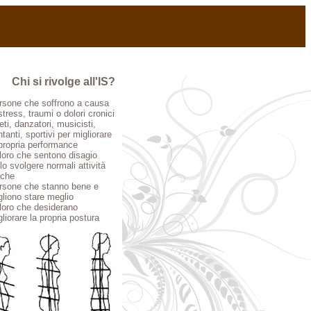
Chi si rivolge all'IS?
rsone che soffrono a causa
stress, traumi o dolori cronici
eti, danzatori, musicisti,
tanti, sportivi per migliorare
 propria performance
loro che sentono disagio
lo svolgere normali attività
iche
rsone che stanno bene e
gliono stare meglio
loro che desiderano
liorare la propria postura