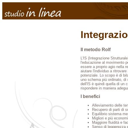
Integrazio
Il metodo Rolf
L'IS (Integrazione Struttural
l'educazione al movimento per
essere a proprio agio nella re
aiutare l'individuo a ritrovar
potenziale. Lo scopo è di bil
uno schema più ordinato, di ri
dell'IS è quindi quella di un 
rispondere in maniera adeguat
I benefici
Alleviamento delle ten
Recupero di parti di s
Equilibrio sistema me
Migliori e più econom
Maggiore fluidità e fa
Senso di leggerezza e